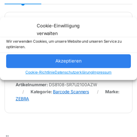
Cookie-Einwilligung
* Für Fehler im Datenblatt übernimmt (buy-net.de)
verwalten
Comstex GmbH & Co. KG keine Haftung (
202606212000 )
Wir verwenden Cookies, um unsere Website und unseren Service zu
optimieren.
Akzeptieren
Cookie-Richtlinie
Datenschutzerklärung
Impressum
Artikelnummer:
DS8108-SR7U2100AZW
Kategorie:
Barcode Scanners
Marke:
ZEBRA