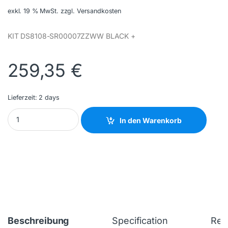
exkl. 19 % MwSt.
zzgl. Versandkosten
KIT DS8108-SR00007ZZWW BLACK +
259,35
€
Lieferzeit:
2 days
ZEBRA - DS8108-SR7U2100AZW - NEW quantity
In den Warenkorb
Beschreibung
Specification
Rev