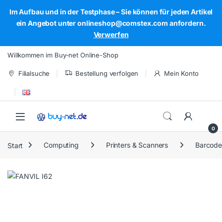
Im Aufbau und in der Testphase – Sie können für jeden Artikel
ein Angebot unter onlineshop@comstex.com anfordern.
Verwerfen
Skip to navigation
Skip to content
Willkommen im Buy-net Online-Shop
Filialsuche
Bestellung verfolgen
Mein Konto
Open
0
Start
Computing
Printers & Scanners
Barcode