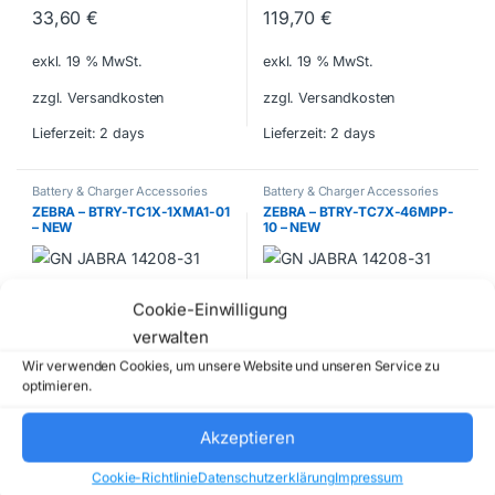
33,60
€
119,70
€
exkl. 19 % MwSt.
exkl. 19 % MwSt.
zzgl. Versandkosten
zzgl. Versandkosten
Lieferzeit:
2 days
Lieferzeit:
2 days
Battery & Charger Accessories
Battery & Charger Accessories
ZEBRA – BTRY-TC1X-1XMA1-01
ZEBRA – BTRY-TC7X-46MPP-
– NEW
10 – NEW
46,20
€
828,45
€
Cookie-Einwilligung
verwalten
exkl. 19 % MwSt.
exkl. 19 % MwSt.
Wir verwenden Cookies, um unsere Website und unseren Service zu
zzgl. Versandkosten
zzgl. Versandkosten
optimieren.
Lieferzeit:
2 days
Lieferzeit:
2 days
Akzeptieren
Battery & Charger Accessories
Battery & Charger Accessories
Cookie-Richtlinie
Datenschutzerklärung
Impressum