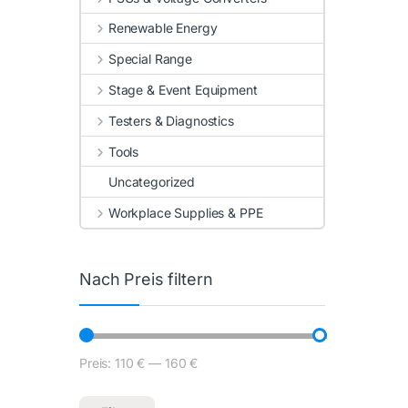
Renewable Energy
Special Range
Stage & Event Equipment
Testers & Diagnostics
Tools
Uncategorized
Workplace Supplies & PPE
Nach Preis filtern
Preis:
110 €
—
160 €
Min. Preis
Max. Preis