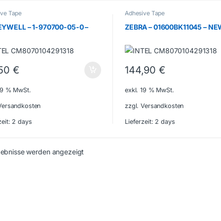
ive Tape
Adhesive Tape
YWELL – 1-970700-05-0 –
ZEBRA – 01600BK11045 – N
,50
€
144,90
€
 19 % MwSt.
exkl. 19 % MwSt.
 Versandkosten
zzgl. Versandkosten
zeit:
2 days
Lieferzeit:
2 days
rgebnisse werden angezeigt