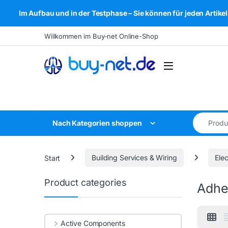
Im Aufbau und in der Testphase – Sie können für jeden Arti
Skip to navigation
Skip to content
Willkommen im Buy-net Online-Shop
Open
Search for
Nach Kategorien shoppen
Start
Building Services & Wiring
Elec
Product categories
Adhe
Active Components