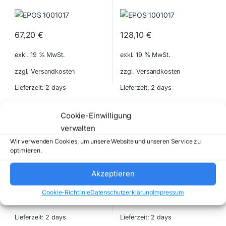
67,20
€
128,10
€
exkl. 19 % MwSt.
exkl. 19 % MwSt.
zzgl. Versandkosten
zzgl. Versandkosten
Lieferzeit:
2 days
Lieferzeit:
2 days
Power Cables
Cables
Cookie-Einwilligung
BROADCOM – 05-60010-00 –
C2G – C2G28887 – NEW
verwalten
NEW
Wir verwenden Cookies, um unsere Website und unseren Service zu
optimieren.
63,00
€
102,90
€
Akzeptieren
exkl. 19 % MwSt.
exkl. 19 % MwSt.
Cookie-Richtlinie
Datenschutzerklärung
Impressum
zzgl. Versandkosten
zzgl. Versandkosten
Lieferzeit:
2 days
Lieferzeit:
2 days