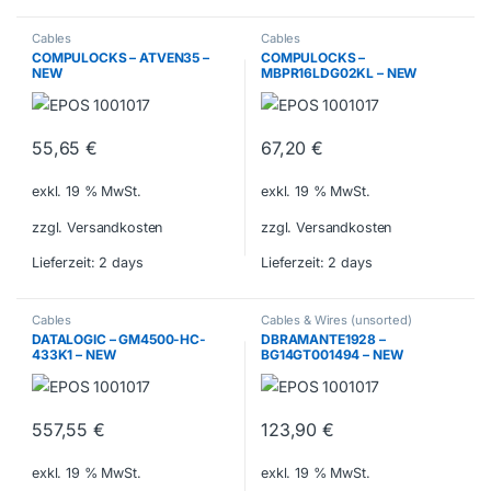
Cables
Cables
COMPULOCKS – ATVEN35 –
COMPULOCKS –
NEW
MBPR16LDG02KL – NEW
55,65
€
67,20
€
exkl. 19 % MwSt.
exkl. 19 % MwSt.
zzgl. Versandkosten
zzgl. Versandkosten
Lieferzeit:
2 days
Lieferzeit:
2 days
Cables
Cables & Wires (unsorted)
DATALOGIC – GM4500-HC-
DBRAMANTE1928 –
433K1 – NEW
BG14GT001494 – NEW
557,55
€
123,90
€
exkl. 19 % MwSt.
exkl. 19 % MwSt.