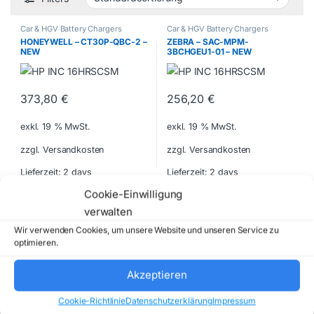
Car & HGV Battery Chargers
Car & HGV Battery Chargers
HONEYWELL – CT30P-QBC-2 –
ZEBRA – SAC-MPM-
NEW
3BCHGEU1-01 – NEW
373,80
€
256,20
€
exkl. 19 % MwSt.
exkl. 19 % MwSt.
zzgl. Versandkosten
zzgl. Versandkosten
Lieferzeit:
2 days
Lieferzeit:
2 days
Cookie-Einwilligung
Car & HGV Battery Chargers
verwalten
ZEBRA – SAC-NGTC5TC7-
Wir verwenden Cookies, um unsere Website und unseren Service zu
4SCHG – NEW
optimieren.
Akzeptieren
414,75
€
Cookie-Richtlinie
Datenschutzerklärung
Impressum
exkl. 19 % MwSt.