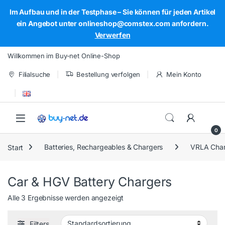
Im Aufbau und in der Testphase – Sie können für jeden Artikel
ein Angebot unter onlineshop@comstex.com anfordern.
Verwerfen
Skip to navigation
Skip to content
Willkommen im Buy-net Online-Shop
Filialsuche
Bestellung verfolgen
Mein Konto
Open
0
Start
Batteries, Rechargeables & Chargers
VRLA Char
Car & HGV Battery Chargers
Alle 3 Ergebnisse werden angezeigt
Filters