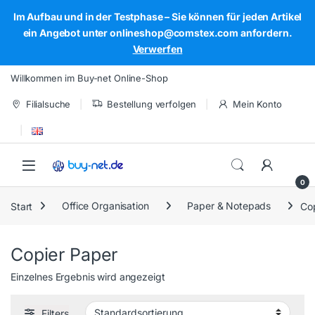
Im Aufbau und in der Testphase – Sie können für jeden Artikel
ein Angebot unter onlineshop@comstex.com anfordern.
Verwerfen
Skip to navigation
Skip to content
Willkommen im Buy-net Online-Shop
Filialsuche
Bestellung verfolgen
Mein Konto
Open
0
Start
Office Organisation
Paper & Notepads
Co
Copier Paper
Einzelnes Ergebnis wird angezeigt
Filters