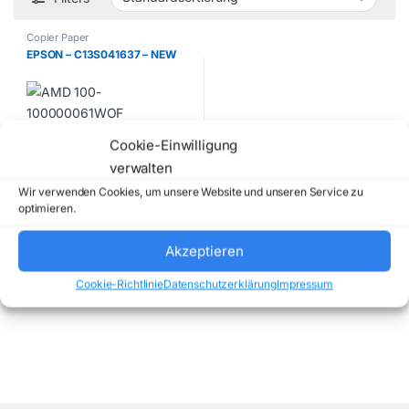
Copier Paper
EPSON – C13S041637 – NEW
Cookie-Einwilligung
73,50
€
verwalten
exkl. 19 % MwSt.
Wir verwenden Cookies, um unsere Website und unseren Service zu
optimieren.
zzgl. Versandkosten
Lieferzeit:
2 days
Akzeptieren
Cookie-Richtlinie
Datenschutzerklärung
Impressum
Einzelnes Ergebnis wird angezeigt