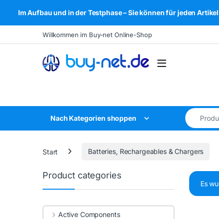
Im Aufbau und in der Testphase – Sie können für jeden Arti
Skip to navigation
Skip to content
Willkommen im Buy-net Online-Shop
Open
Search for
Nach Kategorien shoppen
Start
Batteries, Rechargeables & Chargers
Product categories
Es wu
Active Components