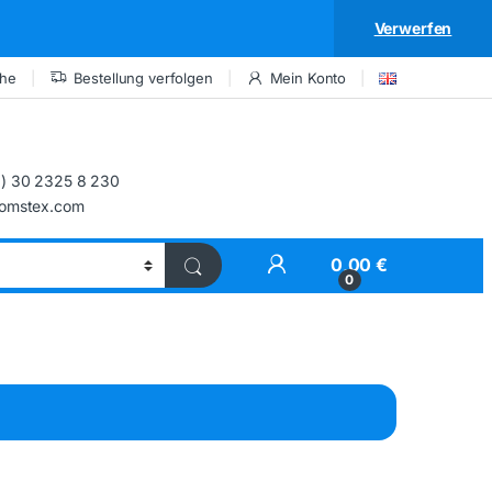
Verwerfen
che
Bestellung verfolgen
Mein Konto
) 30 2325 8 230
comstex.com
My Account
0,00
€
0