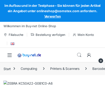
Im Aufbau und in der Testphase – Sie können für jeden Artikel
ein Angebot unter onlineshop@comstex.com anfordern.
Verwerfen
Skip to navigation
Skip to content
Willkommen im Buy-net Online-Shop
Filialsuche
Bestellung verfolgen
Mein Konto
Open
0
Start
Computing
Printers & Scanners
Barcode