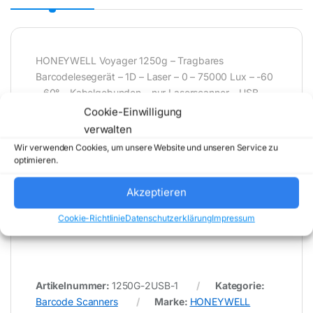
HONEYWELL Voyager 1250g – Tragbares
Barcodelesegerät – 1D – Laser – 0 – 75000 Lux – -60
– 60° – Kabelgebunden – nur Laserscanner – USB
Kabel – Standfuß – schwarz
Cookie-Einwilligung
verwalten
Wir verwenden Cookies, um unsere Website und unseren Service zu
* Für Fehler im Datenblatt übernimmt (buy-net.de)
optimieren.
Comstex GmbH & Co. KG keine Haftung (
202606220800 )
Akzeptieren
Cookie-Richtlinie
Datenschutzerklärung
Impressum
Artikelnummer:
1250G-2USB-1
Kategorie:
Barcode Scanners
Marke:
HONEYWELL