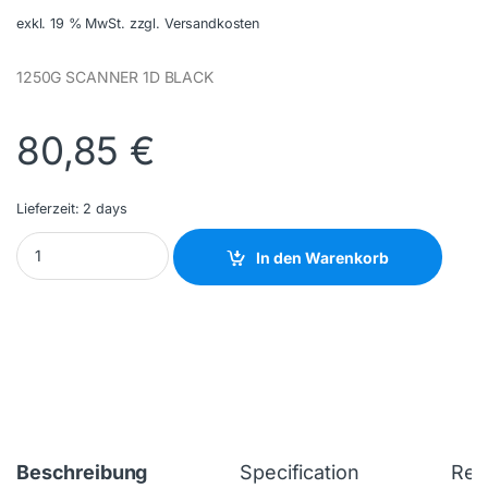
exkl. 19 % MwSt.
zzgl. Versandkosten
1250G SCANNER 1D BLACK
80,85
€
Lieferzeit:
2 days
HONEYWELL - 1250G-2USB-1 - NEW quantity
In den Warenkorb
Beschreibung
Specification
Rev