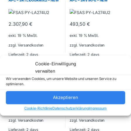
APC – SRTL1000RMXLI – NEW
APC – SRV1KI-E – NEW
2.307,90
€
493,50
€
exkl. 19 % MwSt.
exkl. 19 % MwSt.
zzgl. Versandkosten
zzgl. Versandkosten
Lieferzeit:
2 days
Lieferzeit:
2 days
Cookie-Einwilligung
DIN Rail PSUs
Industrial UPS
verwalten
D-LINK – DIS-H30-24 – NEW
DIGITUS – DN-170093 – NEW
Wir verwenden Cookies, um unsere Website und unseren Service zu
optimieren.
Akzeptieren
44,10
€
487,20
€
Cookie-Richtlinie
Datenschutzerklärung
Impressum
exkl. 19 % MwSt.
exkl. 19 % MwSt.
zzgl. Versandkosten
zzgl. Versandkosten
Lieferzeit:
2 days
Lieferzeit:
2 days