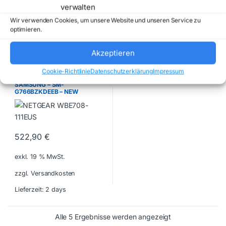
verwalten
exkl. 19 % MwSt.
exkl. 19 % MwSt.
Wir verwenden Cookies, um unsere Website und unseren Service zu
optimieren.
zzgl. Versandkosten
zzgl. Versandkosten
Lieferzeit:
2 days
Lieferzeit:
2 days
Akzeptieren
Cookie-Richtlinie
Datenschutzerklärung
Impressum
Smartphones
SAMSUNG – SM-
G766BZKDEEB – NEW
522,90
€
exkl. 19 % MwSt.
zzgl. Versandkosten
Lieferzeit:
2 days
Alle 5 Ergebnisse werden angezeigt