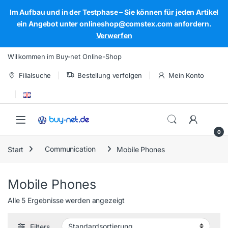
Im Aufbau und in der Testphase – Sie können für jeden Artikel
ein Angebot unter onlineshop@comstex.com anfordern.
Verwerfen
Skip to navigation
Skip to content
Willkommen im Buy-net Online-Shop
Filialsuche
Bestellung verfolgen
Mein Konto
Open
0
Start
Communication
Mobile Phones
Mobile Phones
Alle 5 Ergebnisse werden angezeigt
Filters