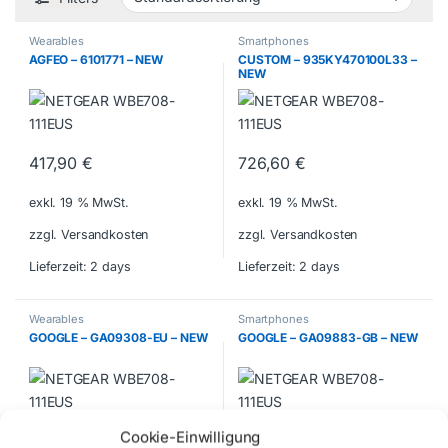
Wearables
Smartphones
AGFEO – 6101771 – NEW
CUSTOM – 935KY470100L33 –
NEW
417,90
€
726,60
€
exkl. 19 % MwSt.
exkl. 19 % MwSt.
zzgl. Versandkosten
zzgl. Versandkosten
Lieferzeit:
2 days
Lieferzeit:
2 days
Wearables
Smartphones
GOOGLE – GA09308-EU – NEW
GOOGLE – GA09883-GB – NEW
Cookie-Einwilligung
392,70
€
656,25
€