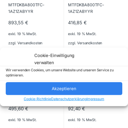
893,55
€
416,85
€
exkl. 19 % MwSt.
exkl. 19 % MwSt.
zzgl. Versandkosten
zzgl. Versandkosten
Lieferzeit:
2 days
Lieferzeit:
2 days
Cookie-Einwilligung
verwalten
Charging and Management
Charging and Management
Wir verwenden Cookies, um unsere Website und unseren Service zu
Systems for Tablets & Laptops
Systems for Tablets & Laptops
DIGITUS – DN-45007 – NEW
LINDY – 73309 – NEW
optimieren.
Akzeptieren
Cookie-Richtlinie
Datenschutzerklärung
Impressum
495,60
€
92,40
€
exkl. 19 % MwSt.
exkl. 19 % MwSt.