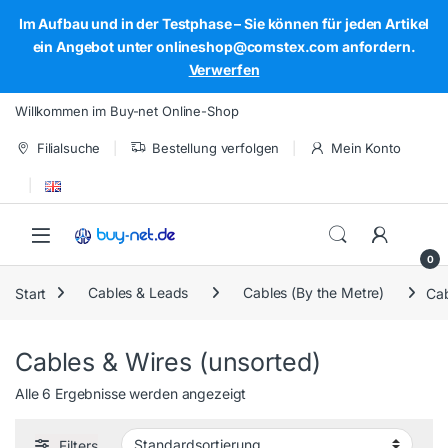
Im Aufbau und in der Testphase – Sie können für jeden Artikel
ein Angebot unter onlineshop@comstex.com anfordern.
Verwerfen
Skip to navigation
Skip to content
Willkommen im Buy-net Online-Shop
Filialsuche
Bestellung verfolgen
Mein Konto
Open
0
Start
Cables & Leads
Cables (By the Metre)
Cab
Cables & Wires (unsorted)
Alle 6 Ergebnisse werden angezeigt
Filters