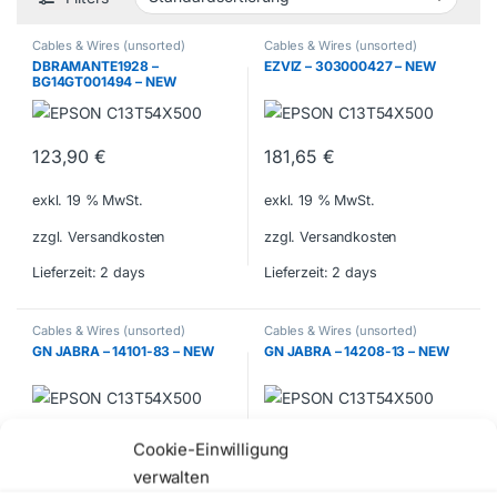
Cables & Wires (unsorted)
Cables & Wires (unsorted)
DBRAMANTE1928 –
EZVIZ – 303000427 – NEW
BG14GT001494 – NEW
123,90
€
181,65
€
exkl. 19 % MwSt.
exkl. 19 % MwSt.
zzgl. Versandkosten
zzgl. Versandkosten
Lieferzeit:
2 days
Lieferzeit:
2 days
Cables & Wires (unsorted)
Cables & Wires (unsorted)
GN JABRA – 14101-83 – NEW
GN JABRA – 14208-13 – NEW
68,25
€
60,90
€
Cookie-Einwilligung
verwalten
exkl. 19 % MwSt.
exkl. 19 % MwSt.