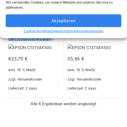
Wir verwenden Cookies, um unsere Website und unseren Service zu
zzgl. Versandkosten
zzgl. Versandkosten
optimieren.
Lieferzeit:
2 days
Lieferzeit:
2 days
Akzeptieren
Cables & Wires (unsorted)
Cables & Wires (unsorted)
Cookie-Richtlinie
Datenschutzerklärung
Impressum
ORIGIN STORAGE –
ZEBRA – 25-33671-20R – NEW
OM32G55600SO1RX8NE11 –
NEW
623,70
€
55,65
€
exkl. 19 % MwSt.
exkl. 19 % MwSt.
zzgl. Versandkosten
zzgl. Versandkosten
Lieferzeit:
2 days
Lieferzeit:
2 days
Alle 6 Ergebnisse werden angezeigt