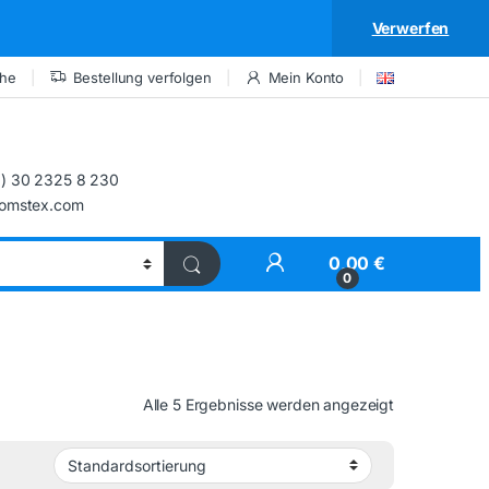
Verwerfen
che
Bestellung verfolgen
Mein Konto
) 30 2325 8 230
comstex.com
My Account
0,00
€
0
Alle 5 Ergebnisse werden angezeigt