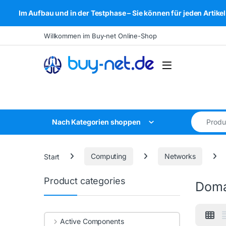
Im Aufbau und in der Testphase – Sie können für jeden Arti
Skip to navigation
Skip to content
Willkommen im Buy-net Online-Shop
Open
Search for
Nach Kategorien shoppen
Start
Computing
Networks
Product categories
Doma
Active Components