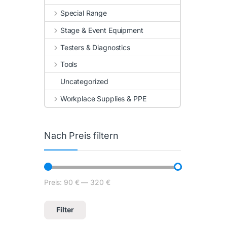
Special Range
Stage & Event Equipment
Testers & Diagnostics
Tools
Uncategorized
Workplace Supplies & PPE
Nach Preis filtern
Preis:
90 €
—
320 €
Min. Preis
Max. Preis
Filter