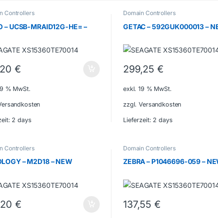
 Controllers
Domain Controllers
O – UCSB-MRAID12G-HE= –
GETAC – 592GUK000013 – 
,20
€
299,25
€
 19 % MwSt.
exkl. 19 % MwSt.
 Versandkosten
zzgl. Versandkosten
zeit:
2 days
Lieferzeit:
2 days
 Controllers
Domain Controllers
LOGY – M2D18 – NEW
ZEBRA – P1046696-059 – N
,20
€
137,55
€