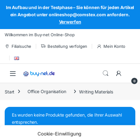
Im Aufbau und in der Testphase – Sie können für jeden Artikel
ein Angebot unter onlineshop@comstex.com anfordern.
Verwerfen
Skip to navigation
Skip to content
Willkommen im Buy-net Online-Shop
Filialsuche
Bestellung verfolgen
Mein Konto
Open
0
Start
Office Organisation
Writing Materials
Es wurden keine Produkte gefunden, die Ihrer Auswahl
entsprechen.
Cookie-Einwilligung