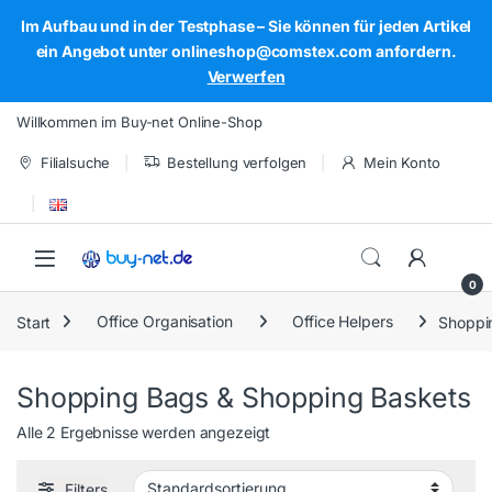
Im Aufbau und in der Testphase – Sie können für jeden Artikel
ein Angebot unter onlineshop@comstex.com anfordern.
Verwerfen
Skip to navigation
Skip to content
Willkommen im Buy-net Online-Shop
Filialsuche
Bestellung verfolgen
Mein Konto
Open
0
Start
Office Organisation
Office Helpers
Shoppi
Shopping Bags & Shopping Baskets
Alle 2 Ergebnisse werden angezeigt
Filters