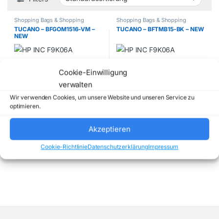
Shopping Bags & Shopping
Shopping Bags & Shopping
Baskets
Baskets
TUCANO – BFGOM1516-VM –
TUCANO – BFTMB15-BK – NEW
NEW
32,55
€
34,65
€
Cookie-Einwilligung
verwalten
exkl. 19 % MwSt.
exkl. 19 % MwSt.
Wir verwenden Cookies, um unsere Website und unseren Service zu
zzgl. Versandkosten
zzgl. Versandkosten
optimieren.
Lieferzeit:
2 days
Lieferzeit:
2 days
Akzeptieren
Alle 2 Ergebnisse werden angezeigt
Cookie-Richtlinie
Datenschutzerklärung
Impressum