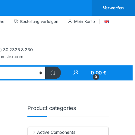
Verwerfen
che
Bestellung verfolgen
Mein Konto
) 30 2325 8 230
comstex.com
My Account
0,00
€
0
Product categories
Active Components