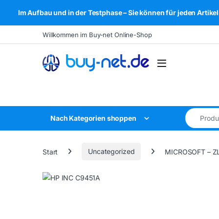
Im Aufbau und in der Testphase – Sie können für jeden Arti
Skip to navigation
Skip to content
Willkommen im Buy-net Online-Shop
Open
Search for
Nach Kategorien shoppen
Start
Uncategorized
MICROSOFT – Z