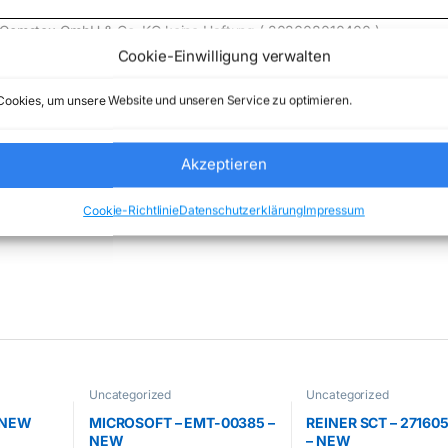
e) Comstex GmbH & Co. KG keine Haftung ( 202608010400 )
Cookie-Einwilligung verwalten
ookies, um unsere Website und unseren Service zu optimieren.
Akzeptieren
categorized
Marke:
MICROSOFT
Cookie-Richtlinie
Datenschutzerklärung
Impressum
Uncategorized
Uncategorized
– NEW
MICROSOFT – EMT-00385 –
REINER SCT – 27160
NEW
– NEW