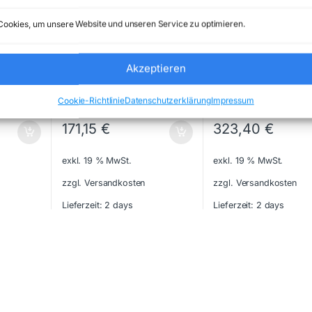
ookies, um unsere Website und unseren Service zu optimieren.
Label Printers
Label Printers
Akzeptieren
– NEW
BROTHER – VC500WZ1 –
ZEBRA – ZD4A022-
NEW
D0EM00EZ – NEW
Cookie-Richtlinie
Datenschutzerklärung
Impressum
171,15
€
323,40
€
exkl. 19 % MwSt.
exkl. 19 % MwSt.
zzgl. Versandkosten
zzgl. Versandkosten
Lieferzeit:
2 days
Lieferzeit:
2 days