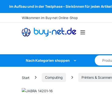
Im Aufbau und in der Testphase – Sie können für jeden Arti
Skip to navigation
Skip to content
Willkommen im Buy-net Online-Shop
Open
Search for
Nach Kategorien shoppen
Start
Computing
Printers & Scanner