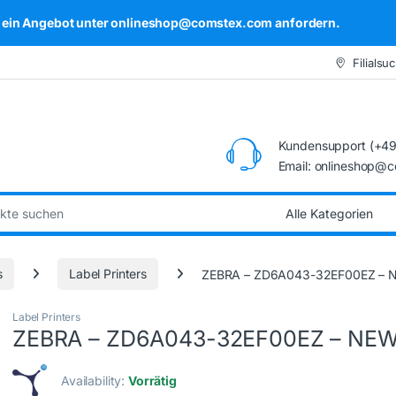
kel ein Angebot unter onlineshop@comstex.com anfordern.
Filialsu
Kundensupport (+49
Email: onlineshop@
:
s
Label Printers
ZEBRA – ZD6A043-32EF00EZ – 
Label Printers
ZEBRA – ZD6A043-32EF00EZ – NE
Availability:
Vorrätig