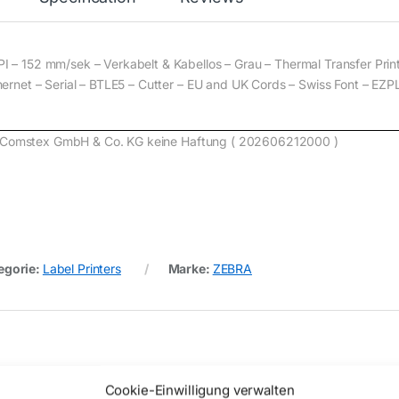
– 152 mm/sek – Verkabelt & Kabellos – Grau – Thermal Transfer Prin
rnet – Serial – BTLE5 – Cutter – EU and UK Cords – Swiss Font – EZP
e) Comstex GmbH & Co. KG keine Haftung ( 202606212000 )
egorie:
Label Printers
Marke:
ZEBRA
Cookie-Einwilligung verwalten