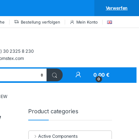
Verwerfen
che
Bestellung verfolgen
Mein Konto
) 30 2325 8 230
comstex.com
My Account
0,00
€
0
NEW
Product categories
W
Active Components