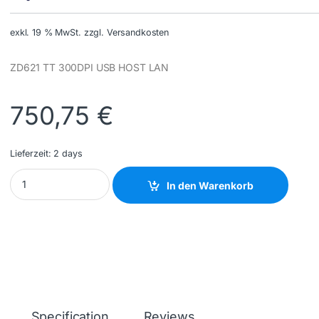
exkl. 19 % MwSt.
zzgl. Versandkosten
ZD621 TT 300DPI USB HOST LAN
750,75
€
Lieferzeit:
2 days
ZEBRA - ZD6A043-32EF00EZ - NEW quantity
In den Warenkorb
Specification
Reviews