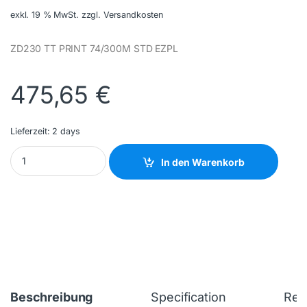
exkl. 19 % MwSt.
zzgl. Versandkosten
ZD230 TT PRINT 74/300M STD EZPL
475,65
€
Lieferzeit:
2 days
ZEBRA - ZD23042-32EG00EZ - NEW quantity
In den Warenkorb
Beschreibung
Specification
Rev