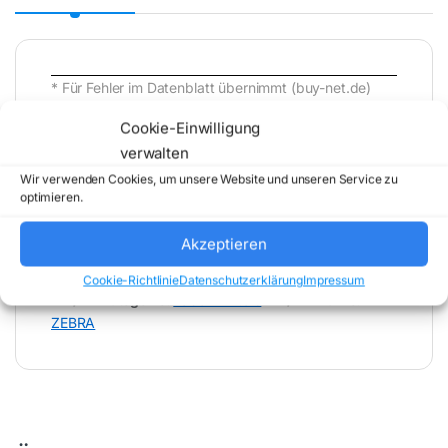
* Für Fehler im Datenblatt übernimmt (buy-net.de)
Comstex GmbH & Co. KG keine Haftung (
Cookie-Einwilligung
202606212000 )
verwalten
Wir verwenden Cookies, um unsere Website und unseren Service zu
optimieren.
Akzeptieren
Artikelnummer:
ZD23042-32EG00EZ
Cookie-Richtlinie
Datenschutzerklärung
Impressum
Kategorie:
Label Printers
Marke:
ZEBRA