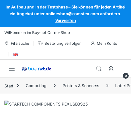
Im Aufbau und in der Testphase – Sie können für jeden Artikel
ein Angebot unter onlineshop@comstex.com anfordern.
Verwerfen
Skip to navigation
Skip to content
Willkommen im Buy-net Online-Shop
Filialsuche
Bestellung verfolgen
Mein Konto
Open
0
Start
Computing
Printers & Scanners
Label Pr