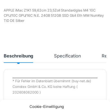
APPLE iMac Z1K1 59,62cm 23,5Zoll Standardglas M4 10C
CPU/10C GPU/16C N.E. 24GB 512GB SSD Gbit Eth MM NumKey
TID DE Silber
Beschreibung
Specification
Rev
* Für Fehler im Datenblatt übernimmt (buy-net.de)
Comstex GmbH & Co. KG keine Haftung (
202608062000 )
Cookie-Einwilligung