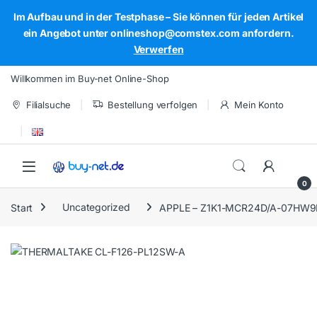
Im Aufbau und in der Testphase – Sie können für jeden Artikel
ein Angebot unter onlineshop@comstex.com anfordern.
Verwerfen
Skip to navigation
Skip to content
Willkommen im Buy-net Online-Shop
Filialsuche
Bestellung verfolgen
Mein Konto
Open
0
Start
Uncategorized
APPLE – Z1K1-MCR24D/A-07HW9