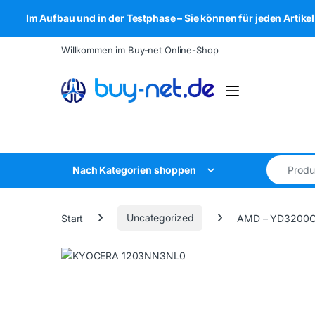
Im Aufbau und in der Testphase – Sie können für jeden Arti
Skip to navigation
Skip to content
Willkommen im Buy-net Online-Shop
Open
Search for
Nach Kategorien shoppen
Start
Uncategorized
AMD – YD3200