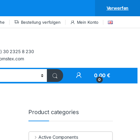
Verwerfen
che
Bestellung verfolgen
Mein Konto
) 30 2325 8 230
comstex.com
My Account
0,00
€
0
Product categories
Active Components