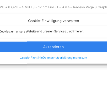
 + 8 GPU – 4 MB L3 – 12 nm FinFET – AM4 – Radeon Vega 8 Graph
Cookie-Einwilligung verwalten
de) Comstex GmbH & Co. KG keine Haftung ( 202608062000 )
ookies, um unsere Website und unseren Service zu optimieren.
Akzeptieren
orie:
Uncategorized
Marke:
AMD
Cookie-Richtlinie
Datenschutzerklärung
Impressum