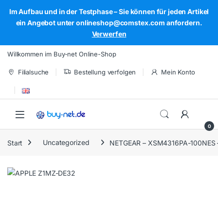
Im Aufbau und in der Testphase – Sie können für jeden Artikel
ein Angebot unter onlineshop@comstex.com anfordern.
Verwerfen
Skip to navigation
Skip to content
Willkommen im Buy-net Online-Shop
Filialsuche
Bestellung verfolgen
Mein Konto
Open
0
Start
Uncategorized
NETGEAR – XSM4316PA-100NES