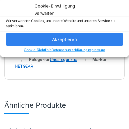
Comstex GmbH & Co. KG keine Haftung (
Cookie-Einwilligung
202608062000 )
verwalten
Wir verwenden Cookies, um unsere Website und unseren Service zu
optimieren.
Akzeptieren
Cookie-Richtlinie
Datenschutzerklärung
Impressum
Artikelnummer:
XSM4316PA-100NES
Kategorie:
Uncategorized
Marke:
NETGEAR
Ähnliche Produkte