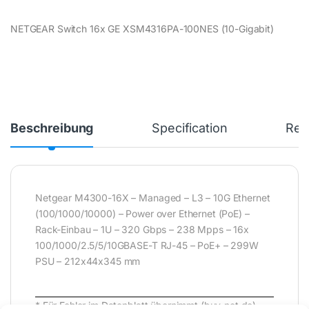
NETGEAR Switch 16x GE XSM4316PA-100NES (10-Gigabit)
Beschreibung
Specification
Rev
Netgear M4300-16X – Managed – L3 – 10G Ethernet
(100/1000/10000) – Power over Ethernet (PoE) –
Rack-Einbau – 1U – 320 Gbps – 238 Mpps – 16x
100/1000/2.5/5/10GBASE-T RJ-45 – PoE+ – 299W
PSU – 212x44x345 mm
* Für Fehler im Datenblatt übernimmt (buy-net.de)