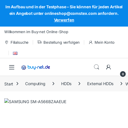
Im Aufbau und in der Testphase – Sie können für jeden Artikel
ein Angebot unter onlineshop@comstex.com anfordern.
Verwerfen
Skip to navigation
Skip to content
Willkommen im Buy-net Online-Shop
Filialsuche
Bestellung verfolgen
Mein Konto
Open
0
Start
Computing
HDDs
External HDDs
W