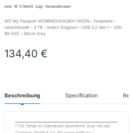
exkl. 19 % MwSt.
zzgl. Versandkosten
WD My Passport WDBRMD0040BGY-WESN – Festplatte –
verschlüsselt – 4 TB – extern (tragbar) – USB 3.2 Gen 1 – 256-
Bit-AES – Silicon Gray
134,40
€
Beschreibung
Specification
Rev
* Für Fehler im Datenblatt übernimmt (buy-net.de)
Comstex GmbH & Co. KG keine Haftung (