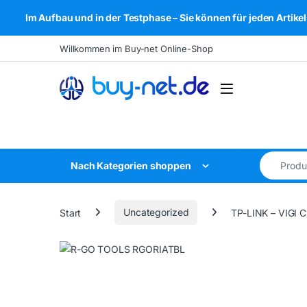
Im Aufbau und in der Testphase – Sie können für jeden Arti
Skip to navigation
Skip to content
Willkommen im Buy-net Online-Shop
Open
Search for
Nach Kategorien shoppen
Start
Uncategorized
TP-LINK – VIGI