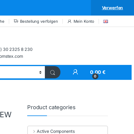
Verwerfen
che
Bestellung verfolgen
Mein Konto
) 30 2325 8 230
comstex.com
My Account
0,00
€
0
Product categories
NEW
Active Components