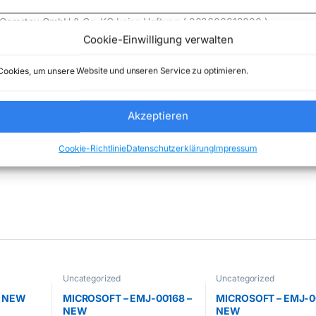
e) Comstex GmbH & Co. KG keine Haftung ( 202606212000 )
Cookie-Einwilligung verwalten
ookies, um unsere Website und unseren Service zu optimieren.
Akzeptieren
tegorie:
Uncategorized
Marke:
TP-LINK
Cookie-Richtlinie
Datenschutzerklärung
Impressum
Uncategorized
Uncategorized
– NEW
MICROSOFT – EMJ-00168 –
MICROSOFT – EMJ-0
NEW
NEW