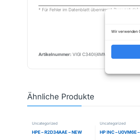
* Für Fehler im Datenblatt übernimmt (buy-net.d
Wir verwenden C
Artikelnummer:
VIGI C340I(4MM)(UN)
Ka
Ähnliche Produkte
Uncategorized
Uncategorized
HPE – R2D34AAE – NEW
HP INC – U0VM6E 