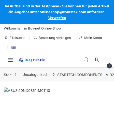
Im Aufbau und in der Testphase – Sie können für jeden Artikel
ein Angebot unter onlineshop@comstex.com anfordern.
Verwerfen
Skip to navigation
Skip to content
Willkommen im Buy-net Online-Shop
Filialsuche
Bestellung verfolgen
Mein Konto
Open
0
Start
Uncategorized
STARTECH COMPONENTS – VID