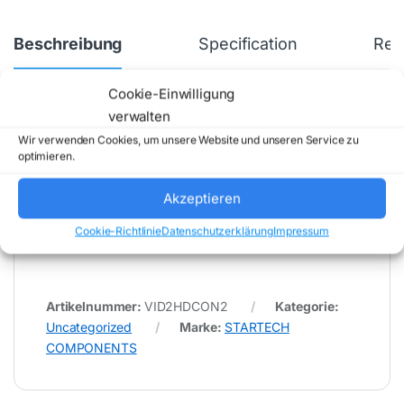
Beschreibung
Specification
Rev
Cookie-Einwilligung
verwalten
* Für Fehler im Datenblatt übernimmt (buy-net.de)
Wir verwenden Cookies, um unsere Website und unseren Service zu
Comstex GmbH & Co. KG keine Haftung (
optimieren.
202608021200 )
Akzeptieren
Cookie-Richtlinie
Datenschutzerklärung
Impressum
Artikelnummer:
VID2HDCON2
Kategorie:
Uncategorized
Marke:
STARTECH
COMPONENTS