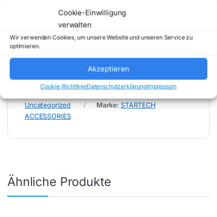
* Für Fehler im Datenblatt übernimmt (buy-net.de)
Cookie-Einwilligung
Comstex GmbH & Co. KG keine Haftung (
verwalten
202608062000 )
Wir verwenden Cookies, um unsere Website und unseren Service zu
optimieren.
Akzeptieren
Cookie-Richtlinie
Datenschutzerklärung
Impressum
Artikelnummer:
USBLT2PCARW2
Kategorie:
Uncategorized
Marke:
STARTECH
ACCESSORIES
Ähnliche Produkte