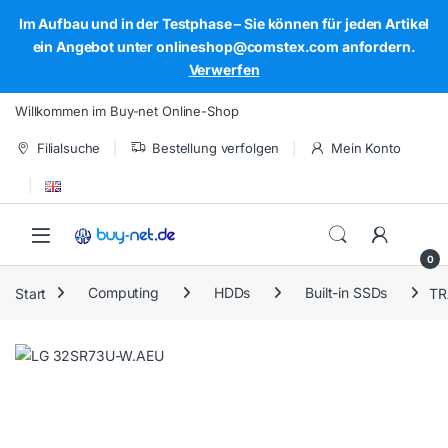
Im Aufbau und in der Testphase – Sie können für jeden Artikel
ein Angebot unter onlineshop@comstex.com anfordern.
Verwerfen
Skip to navigation
Skip to content
Willkommen im Buy-net Online-Shop
Filialsuche
Bestellung verfolgen
Mein Konto
Open
0
Start
Computing
HDDs
Built-in SSDs
TR