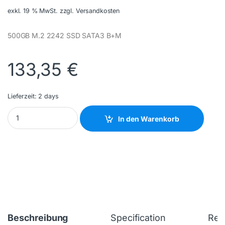
exkl. 19 % MwSt.
zzgl. Versandkosten
500GB M.2 2242 SSD SATA3 B+M
133,35
€
Lieferzeit:
2 days
TRANSCEND - TS500GMTS425S - NEW quantity
In den Warenkorb
Beschreibung
Specification
Rev