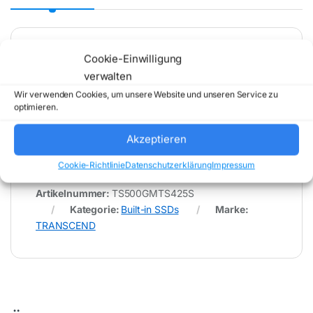
Cookie-Einwilligung
* Für Fehler im Datenblatt übernimmt (buy-net.de)
verwalten
Comstex GmbH & Co. KG keine Haftung (
202607300000 )
Wir verwenden Cookies, um unsere Website und unseren Service zu
optimieren.
Akzeptieren
Cookie-Richtlinie
Datenschutzerklärung
Impressum
Artikelnummer:
TS500GMTS425S
Kategorie:
Built-in SSDs
Marke:
TRANSCEND