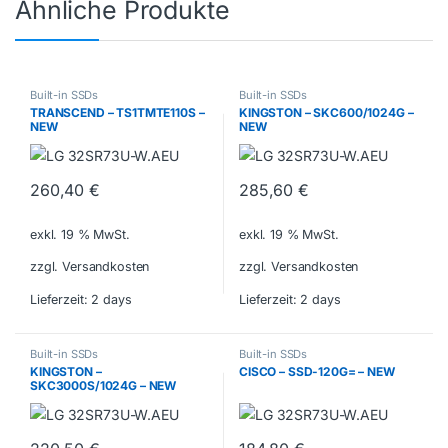
Ähnliche Produkte
Built-in SSDs
Built-in SSDs
TRANSCEND – TS1TMTE110S –
KINGSTON – SKC600/1024G –
NEW
NEW
260,40
€
285,60
€
exkl. 19 % MwSt.
exkl. 19 % MwSt.
zzgl. Versandkosten
zzgl. Versandkosten
Lieferzeit:
2 days
Lieferzeit:
2 days
Built-in SSDs
Built-in SSDs
KINGSTON –
CISCO – SSD-120G= – NEW
SKC3000S/1024G – NEW