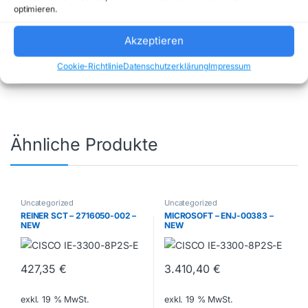
optimieren.
Artikelnummer:
TS-832PXU-RP-
4G+8XST4000VN006
Kategorie:
Akzeptieren
Uncategorized
Marke:
QNAP
Cookie-Richtlinie
Datenschutzerklärung
Impressum
Ähnliche Produkte
Uncategorized
Uncategorized
REINER SCT – 2716050-002 –
MICROSOFT – ENJ-00383 –
NEW
NEW
427,35
€
3.410,40
€
exkl. 19 % MwSt.
exkl. 19 % MwSt.