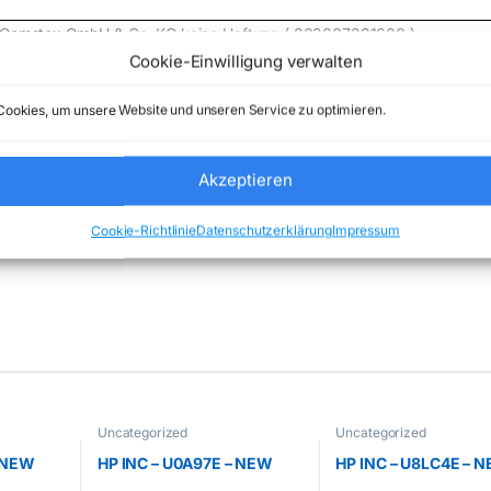
e) Comstex GmbH & Co. KG keine Haftung ( 202607281600 )
Cookie-Einwilligung verwalten
ookies, um unsere Website und unseren Service zu optimieren.
Akzeptieren
Kategorie:
Uncategorized
Marke:
QNAP
Cookie-Richtlinie
Datenschutzerklärung
Impressum
Uncategorized
Uncategorized
– NEW
HP INC – U0A97E – NEW
HP INC – U8LC4E – 