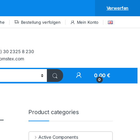
Verwerfen
che
Bestellung verfolgen
Mein Konto
) 30 2325 8 230
comstex.com
My Account
0,00
€
0
Product categories
–
Active Components