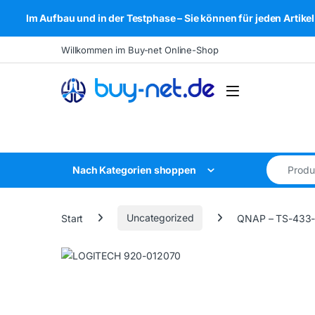
Im Aufbau und in der Testphase – Sie können für jeden Arti
Skip to navigation
Skip to content
Willkommen im Buy-net Online-Shop
Open
Search for
Nach Kategorien shoppen
Start
Uncategorized
QNAP – TS-433