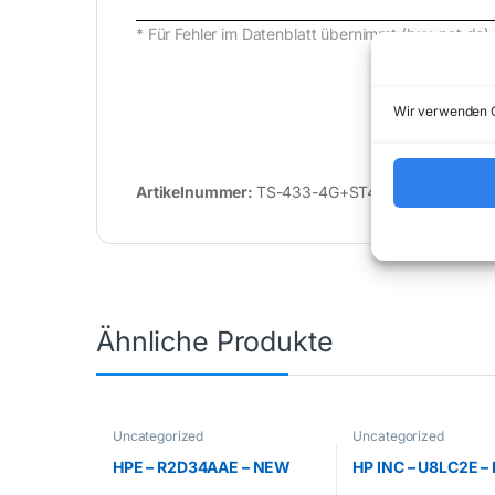
* Für Fehler im Datenblatt übernimmt (buy-net.d
Wir verwenden C
Artikelnummer:
TS-433-4G+ST4000VN006
Ähnliche Produkte
Uncategorized
Uncategorized
HPE – R2D34AAE – NEW
HP INC – U8LC2E 