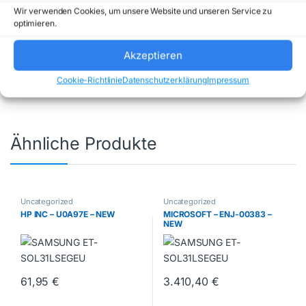
Wir verwenden Cookies, um unsere Website und unseren Service zu
Artikelnummer:
TL-PA8033P KIT(EU)
optimieren.
Kategorie:
Uncategorized
Marke:
TP-
LINK
Akzeptieren
Cookie-Richtlinie
Datenschutzerklärung
Impressum
Ähnliche Produkte
Uncategorized
Uncategorized
HP INC – U0A97E – NEW
MICROSOFT – ENJ-00383 –
NEW
61,95
€
3.410,40
€