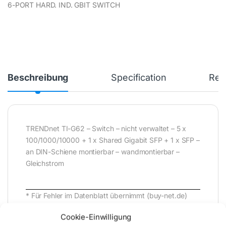
6-PORT HARD. IND. GBIT SWITCH
Beschreibung
Specification
Rev
TRENDnet TI-G62 – Switch – nicht verwaltet – 5 x
100/1000/10000 + 1 x Shared Gigabit SFP + 1 x SFP –
an DIN-Schiene montierbar – wandmontierbar –
Gleichstrom
* Für Fehler im Datenblatt übernimmt (buy-net.de)
Comstex GmbH & Co. KG keine Haftung (
Cookie-Einwilligung
202608071600 )