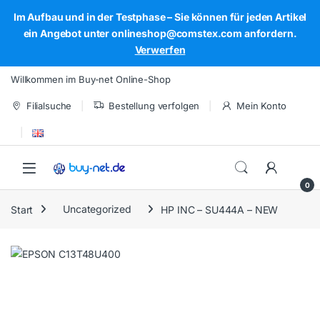
Im Aufbau und in der Testphase – Sie können für jeden Artikel
ein Angebot unter onlineshop@comstex.com anfordern.
Verwerfen
Skip to navigation
Skip to content
Willkommen im Buy-net Online-Shop
Filialsuche
Bestellung verfolgen
Mein Konto
Open
0
Start
Uncategorized
HP INC – SU444A – NEW