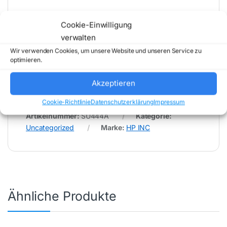
* Für Fehler im Datenblatt übernimmt (buy-net.de)
Cookie-Einwilligung
Comstex GmbH & Co. KG keine Haftung (
verwalten
202608062000 )
Wir verwenden Cookies, um unsere Website und unseren Service zu
optimieren.
Akzeptieren
Cookie-Richtlinie
Datenschutzerklärung
Impressum
Artikelnummer:
SU444A
Kategorie:
Uncategorized
Marke:
HP INC
Ähnliche Produkte