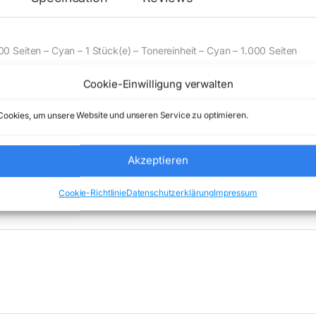
 Seiten – Cyan – 1 Stück(e) – Tonereinheit – Cyan – 1.000 Seiten
Cookie-Einwilligung verwalten
e) Comstex GmbH & Co. KG keine Haftung ( 202607310800 )
ookies, um unsere Website und unseren Service zu optimieren.
Akzeptieren
Cookie-Richtlinie
Datenschutzerklärung
Impressum
tegorized
Marke:
HP INC