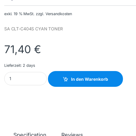
exkl. 19 % MwSt.
zzgl. Versandkosten
SA CLT-C404S CYAN TONER
71,40
€
Lieferzeit:
2 days
HP INC - ST966A - NEW quantity
In den Warenkorb
Specification
Reviews