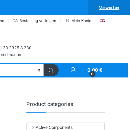
Verwerfen
che
Bestellung verfolgen
Mein Konto
) 30 2325 8 230
comstex.com
My Account
0,00
€
0
Product categories
Active Components