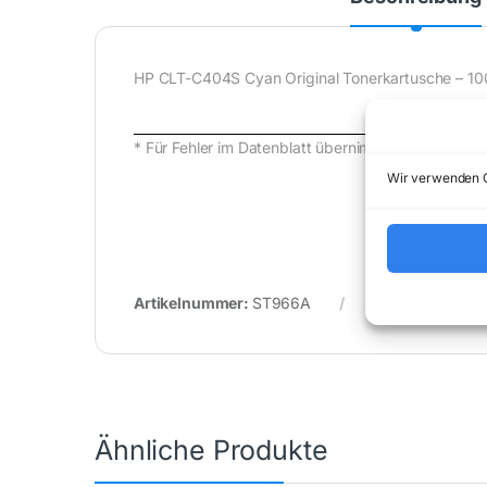
HP CLT-C404S Cyan Original Tonerkartusche – 1000
* Für Fehler im Datenblatt übernimmt (buy-net.d
Wir verwenden C
Artikelnummer:
ST966A
Kategorie:
Unca
Ähnliche Produkte