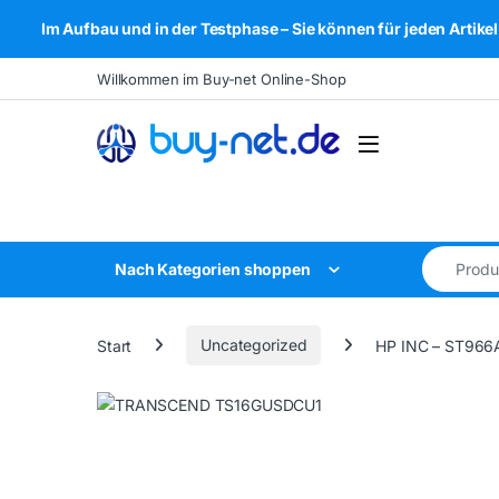
Im Aufbau und in der Testphase – Sie können für jeden Arti
Skip to navigation
Skip to content
Willkommen im Buy-net Online-Shop
Open
Search for
Nach Kategorien shoppen
Start
Uncategorized
HP INC – ST966