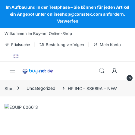
Im Aufbau und in der Testphase – Sie können für jeden Artikel
ein Angebot unter onlineshop@comstex.com anfordern.
Verwerfen
Skip to navigation
Skip to content
Willkommen im Buy-net Online-Shop
Filialsuche
Bestellung verfolgen
Mein Konto
Open
0
Start
Uncategorized
HP INC – SS689A – NEW