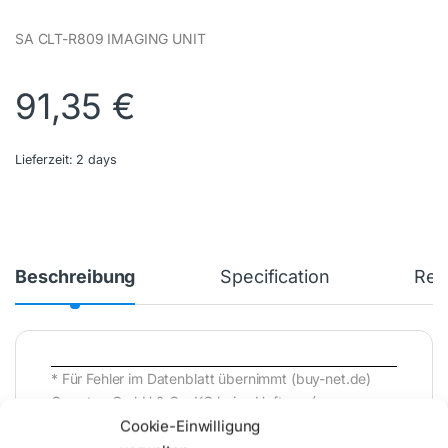
SA CLT-R809 IMAGING UNIT
91,35
€
Lieferzeit:
2 days
Beschreibung
Specification
Rev
* Für Fehler im Datenblatt übernimmt (buy-net.de)
Comstex GmbH & Co. KG keine Haftung (
Cookie-Einwilligung
202608090400 )