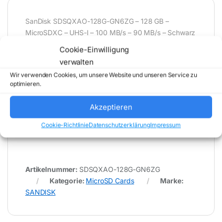
SanDisk SDSQXAO-128G-GN6ZG – 128 GB –
MicroSDXC – UHS-I – 100 MB/s – 90 MB/s – Schwarz
– Micro SD
Cookie-Einwilligung
verwalten
Wir verwenden Cookies, um unsere Website und unseren Service zu
* Für Fehler im Datenblatt übernimmt (buy-net.de)
optimieren.
Comstex GmbH & Co. KG keine Haftung (
202608060400 )
Akzeptieren
Cookie-Richtlinie
Datenschutzerklärung
Impressum
Artikelnummer:
SDSQXAO-128G-GN6ZG
Kategorie:
MicroSD Cards
Marke:
SANDISK