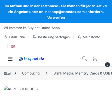
Im Aufbau und in der Testphase – Sie können für jeden Artikel
ein Angebot unter onlineshop@comstex.com anfordern.
Verwerfen
Skip to navigation
Skip to content
Willkommen im Buy-net Online-Shop
Filialsuche
Bestellung verfolgen
Mein Konto
Open
0
Start
Computing
Blank Media, Memory Cards & USB