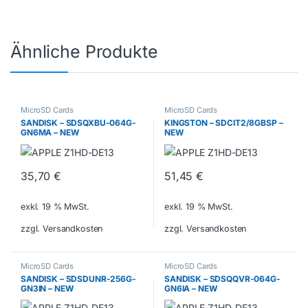
Ähnliche Produkte
MicroSD Cards
MicroSD Cards
SANDISK – SDSQXBU-064G-
KINGSTON – SDCIT2/8GBSP –
GN6MA – NEW
NEW
35,70
€
51,45
€
exkl. 19 % MwSt.
exkl. 19 % MwSt.
zzgl. Versandkosten
zzgl. Versandkosten
MicroSD Cards
MicroSD Cards
SANDISK – SDSDUNR-256G-
SANDISK – SDSQQVR-064G-
GN3IN – NEW
GN6IA – NEW