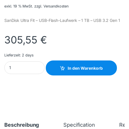
exkl. 19 % MwSt.
zzgl. Versandkosten
SanDisk Ultra Fit – USB-Flash-Laufwerk – 1 TB – USB 3.2 Gen 1
305,55
€
Lieferzeit:
2 days
SANDISK - SDCZ430-1T00-G46 - NEW quantity
In den Warenkorb
Beschreibung
Specification
Rev