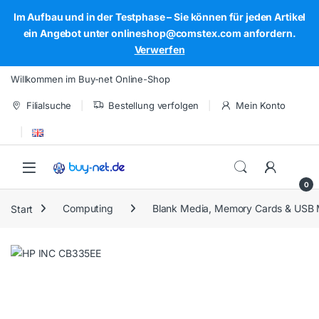
Im Aufbau und in der Testphase – Sie können für jeden Artikel
ein Angebot unter onlineshop@comstex.com anfordern.
Verwerfen
Skip to navigation
Skip to content
Willkommen im Buy-net Online-Shop
Filialsuche
Bestellung verfolgen
Mein Konto
Open
0
Start
Computing
Blank Media, Memory Cards & USB