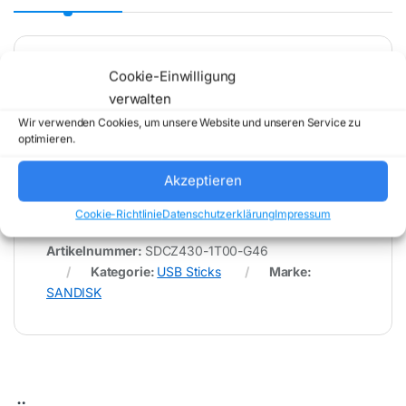
Cookie-Einwilligung
* Für Fehler im Datenblatt übernimmt (buy-net.de)
verwalten
Comstex GmbH & Co. KG keine Haftung (
202608071600 )
Wir verwenden Cookies, um unsere Website und unseren Service zu
optimieren.
Akzeptieren
Cookie-Richtlinie
Datenschutzerklärung
Impressum
Artikelnummer:
SDCZ430-1T00-G46
Kategorie:
USB Sticks
Marke:
SANDISK