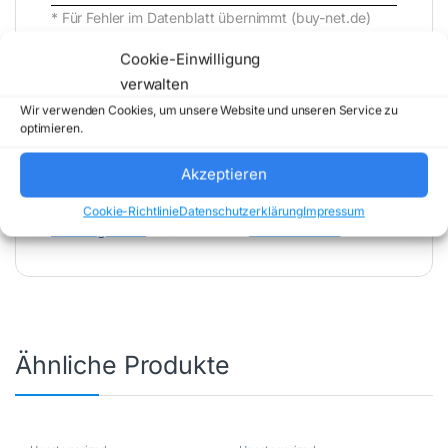
* Für Fehler im Datenblatt übernimmt (buy-net.de)
Comstex GmbH & Co. KG keine Haftung (
Cookie-Einwilligung
202608071600 )
verwalten
Wir verwenden Cookies, um unsere Website und unseren Service zu
optimieren.
Akzeptieren
Artikelnummer:
RXV100-B42
Kategorie:
Cookie-Richtlinie
Datenschutzerklärung
Impressum
Uncategorized
Marke:
AUDIOCODES
Ähnliche Produkte