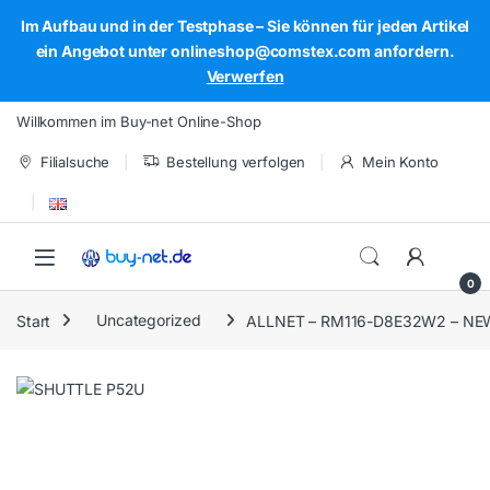
Im Aufbau und in der Testphase – Sie können für jeden Artikel
ein Angebot unter onlineshop@comstex.com anfordern.
Verwerfen
Skip to navigation
Skip to content
Willkommen im Buy-net Online-Shop
Filialsuche
Bestellung verfolgen
Mein Konto
Open
0
Start
Uncategorized
ALLNET – RM116-D8E32W2 – NE