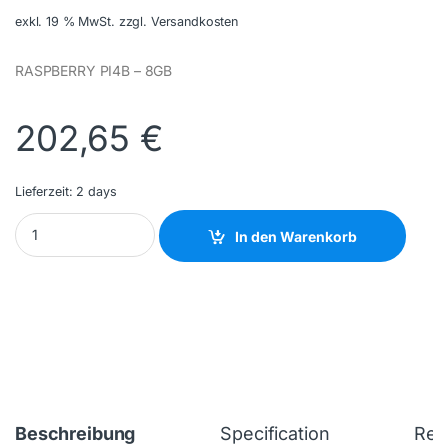
exkl. 19 % MwSt.
zzgl. Versandkosten
RASPBERRY PI4B – 8GB
202,65
€
Lieferzeit:
2 days
RASPBERRY - RASPBERRY-PI-4-8GB - NEW quantity
In den Warenkorb
Beschreibung
Specification
Rev