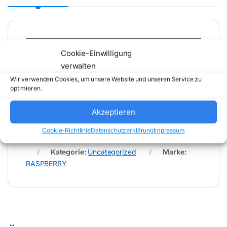
* Für Fehler im Datenblatt übernimmt (buy-net.de)
Cookie-Einwilligung
Comstex GmbH & Co. KG keine Haftung (
verwalten
202606212000 )
Wir verwenden Cookies, um unsere Website und unseren Service zu
optimieren.
Akzeptieren
Cookie-Richtlinie
Datenschutzerklärung
Impressum
Artikelnummer:
RASPBERRY-PI-4-8GB
Kategorie:
Uncategorized
Marke:
RASPBERRY