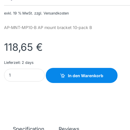
exkl. 19 % MwSt.
zzgl. Versandkosten
AP-MNT-MP10-B AP mount bracket 10-pack B
118,65
€
Lieferzeit:
2 days
HPE - Q9G69A - NEW quantity
In den Warenkorb
Specification
Reviews