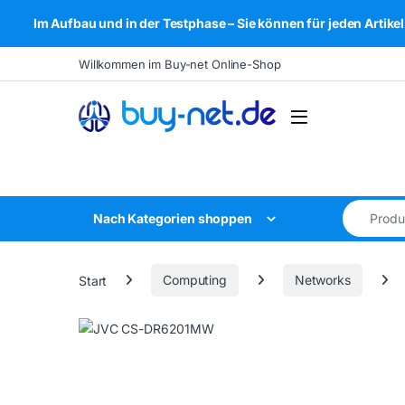
Im Aufbau und in der Testphase – Sie können für jeden Arti
Skip to navigation
Skip to content
Willkommen im Buy-net Online-Shop
Open
Search for
Nach Kategorien shoppen
Start
Computing
Networks