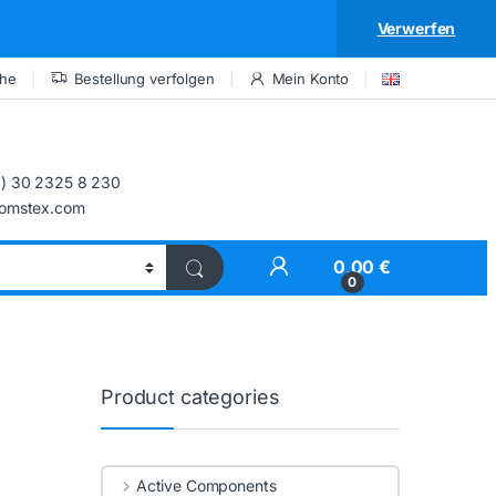
Verwerfen
che
Bestellung verfolgen
Mein Konto
) 30 2325 8 230
comstex.com
My Account
0,00
€
0
Product categories
Active Components