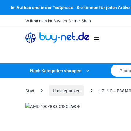
Im Aufbau und in der Testphase – Sie können für jeden Arti
Skip to navigation
Skip to content
Willkommen im Buy-net Online-Shop
Open
Search for
Nach Kategorien shoppen
Start
Uncategorized
HP INC – P8814