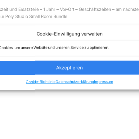
zeit und Ersatzteile – 1 Jahr – Vor-Ort – Geschäftszeiten – am nächst
 für Poly Studio Small Room Bundle
Cookie-Einwilligung verwalten
de) Comstex GmbH & Co. KG keine Haftung ( 202608062000 )
ookies, um unsere Website und unseren Service zu optimieren.
Akzeptieren
categorized
Marke:
HP INC
Cookie-Richtlinie
Datenschutzerklärung
Impressum