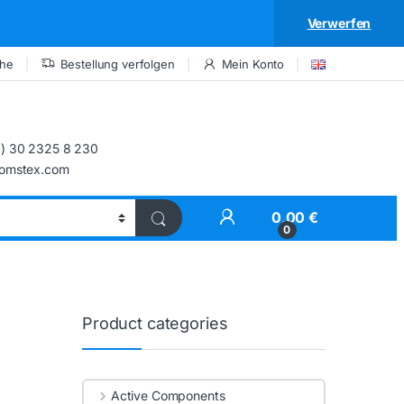
Verwerfen
che
Bestellung verfolgen
Mein Konto
) 30 2325 8 230
comstex.com
My Account
0,00
€
0
Product categories
Active Components