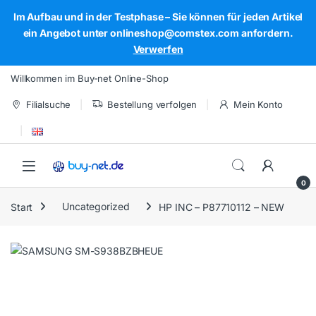
Im Aufbau und in der Testphase – Sie können für jeden Artikel
ein Angebot unter onlineshop@comstex.com anfordern.
Verwerfen
Skip to navigation
Skip to content
Willkommen im Buy-net Online-Shop
Filialsuche
Bestellung verfolgen
Mein Konto
Open
0
Start
Uncategorized
HP INC – P87710112 – NEW