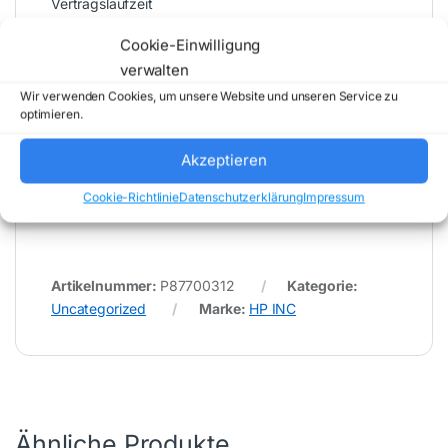
Vertragslaufzeit
3 Jahre
Cookie-Einwilligung
GE Garantiezeit
verwalten
3 Jahre
Wir verwenden Cookies, um unsere Website und unseren Service zu
* Für Fehler im Datenblatt übernimmt (buy-net.de)
optimieren.
Comstex GmbH & Co. KG keine Haftung (
202608071600 )
Akzeptieren
Cookie-Richtlinie
Datenschutzerklärung
Impressum
Artikelnummer:
P87700312
Kategorie:
Uncategorized
Marke:
HP INC
Ähnliche Produkte