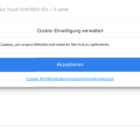
ys Touch Cntrl EEIV-12x – 3 Jahre
de) Comstex GmbH & Co. KG keine Haftung ( 202608062000 )
Cookie-Einwilligung verwalten
ookies, um unsere Website und unseren Service zu optimieren.
Akzeptieren
categorized
Marke:
HP INC
Cookie-Richtlinie
Datenschutzerklärung
Impressum