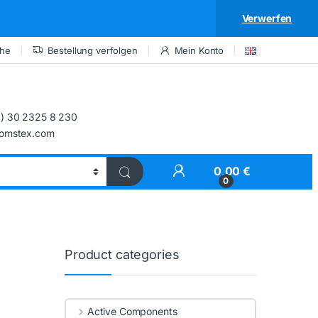
Verwerfen
che
Bestellung verfolgen
Mein Konto
) 30 2325 8 230
comstex.com
My Account
0,00
€
0
Product categories
Active Components