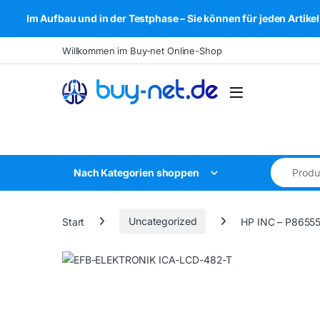
Im Aufbau und in der Testphase – Sie können für jeden Arti
Skip to navigation
Skip to content
Willkommen im Buy-net Online-Shop
Open
Search for
Nach Kategorien shoppen
Start
Uncategorized
HP INC – P8655