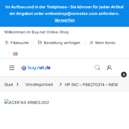
Im Aufbau und in der Testphase – Sie können für jeden Artikel
ein Angebot unter onlineshop@comstex.com anfordern.
Verwerfen
Skip to navigation
Skip to content
Willkommen im Buy-net Online-Shop
Filialsuche
Bestellung verfolgen
Mein Konto
Open
0
Start
Uncategorized
HP INC – P86270314 – NEW