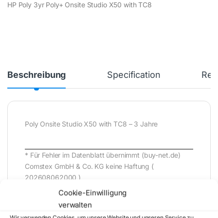
HP Poly 3yr Poly+ Onsite Studio X50 with TC8
Beschreibung
Specification
Rev
Poly Onsite Studio X50 with TC8 – 3 Jahre
* Für Fehler im Datenblatt übernimmt (buy-net.de)
Comstex GmbH & Co. KG keine Haftung (
202608062000 )
Cookie-Einwilligung
verwalten
Wir verwenden Cookies, um unsere Website und unseren Service zu