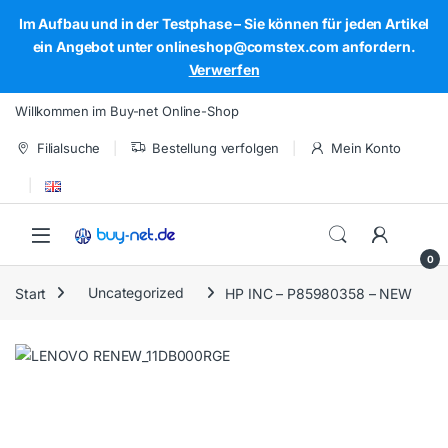
Im Aufbau und in der Testphase – Sie können für jeden Artikel
ein Angebot unter onlineshop@comstex.com anfordern.
Verwerfen
Skip to navigation
Skip to content
Willkommen im Buy-net Online-Shop
Filialsuche
Bestellung verfolgen
Mein Konto
Open
0
Start
Uncategorized
HP INC – P85980358 – NEW