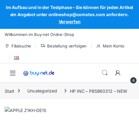
Im Aufbau und in der Testphase – Sie können für jeden Artikel
ein Angebot unter onlineshop@comstex.com anfordern.
Verwerfen
Skip to navigation
Skip to content
Willkommen im Buy-net Online-Shop
Filialsuche
Bestellung verfolgen
Mein Konto
Open
0
Start
Uncategorized
HP INC – P85860312 – NEW