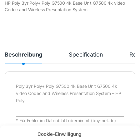
HP Poly 3yr Poly+ Poly G7500 4k Base Unit G7500 4k video
Codec and Wireless Presentation System
Beschreibung
Specification
Rev
Poly 3yr Poly+ Poly G7500 4k Base Unit G7500 4k
video Codec and Wireless Presentation System – HP
Poly
* Für Fehler im Datenblatt übernimmt (buy-net.de)
Comstex GmbH & Co. KG keine Haftung (
Cookie-Einwilligung
202608081200 )