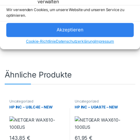
verwalten
Wir verwenden Cookies, um unsere Website und unseren Service zu
optimieren.
Artikelnummer:
P85760314
Kategorie:
Akzeptieren
Uncategorized
Marke:
HP INC
Cookie-Richtlinie
Datenschutzerklärung
Impressum
Ähnliche Produkte
Uncategorized
Uncategorized
HP INC – U8LC4E – NEW
HP INC – U0A97E – NEW
143,85
€
61,95
€