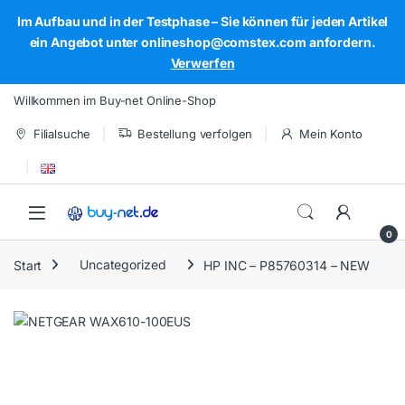
Im Aufbau und in der Testphase – Sie können für jeden Artikel
ein Angebot unter onlineshop@comstex.com anfordern.
Verwerfen
Skip to navigation
Skip to content
Willkommen im Buy-net Online-Shop
Filialsuche
Bestellung verfolgen
Mein Konto
Open
0
Start
Uncategorized
HP INC – P85760314 – NEW