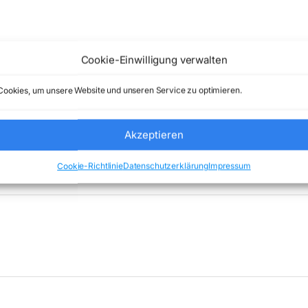
Cookie-Einwilligung verwalten
e) Comstex GmbH & Co. KG keine Haftung ( 202608010400 )
ookies, um unsere Website und unseren Service zu optimieren.
Akzeptieren
ncategorized
Marke:
HP INC
Cookie-Richtlinie
Datenschutzerklärung
Impressum