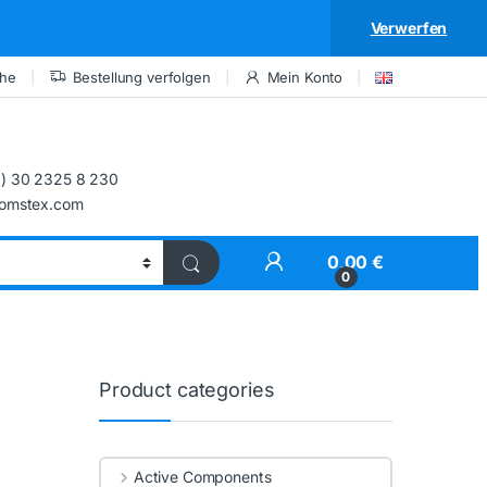
Verwerfen
che
Bestellung verfolgen
Mein Konto
) 30 2325 8 230
comstex.com
My Account
0,00
€
0
Product categories
Active Components