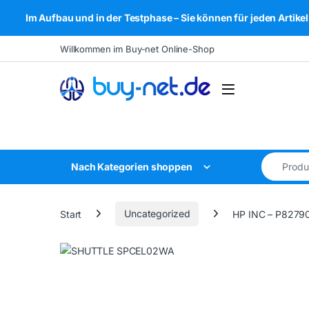
Im Aufbau und in der Testphase – Sie können für jeden Arti
Skip to navigation
Skip to content
Willkommen im Buy-net Online-Shop
Open
Search for
Nach Kategorien shoppen
Start
Uncategorized
HP INC – P8279