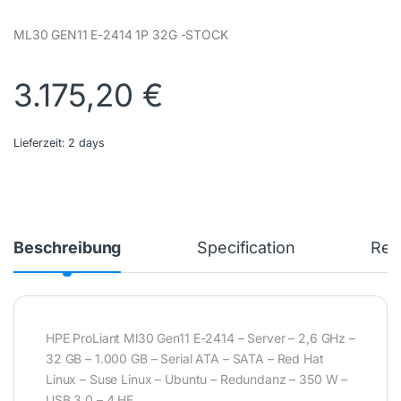
ML30 GEN11 E-2414 1P 32G -STOCK
3.175,20
€
Lieferzeit:
2 days
Beschreibung
Specification
Rev
HPE ProLiant Ml30 Gen11 E-2414 – Server – 2,6 GHz –
32 GB – 1.000 GB – Serial ATA – SATA – Red Hat
Linux – Suse Linux – Ubuntu – Redundanz – 350 W –
USB 3.0 – 4 HE