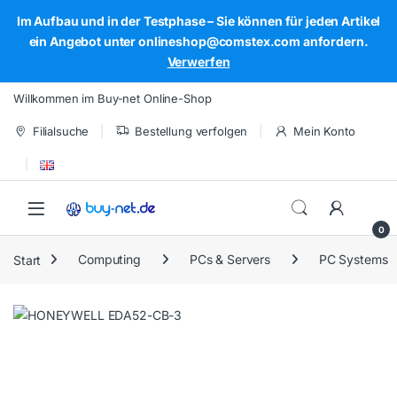
Im Aufbau und in der Testphase – Sie können für jeden Artikel
ein Angebot unter onlineshop@comstex.com anfordern.
Verwerfen
Skip to navigation
Skip to content
Willkommen im Buy-net Online-Shop
Filialsuche
Bestellung verfolgen
Mein Konto
Open
0
Start
Computing
PCs & Servers
PC Systems