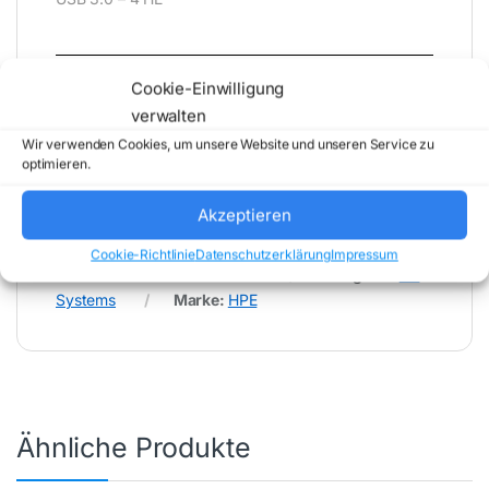
* Für Fehler im Datenblatt übernimmt (buy-net.de)
Cookie-Einwilligung
Comstex GmbH & Co. KG keine Haftung (
verwalten
202607310800 )
Wir verwenden Cookies, um unsere Website und unseren Service zu
optimieren.
Akzeptieren
Cookie-Richtlinie
Datenschutzerklärung
Impressum
Artikelnummer:
P71385-425
Kategorie:
PC
Systems
Marke:
HPE
Ähnliche Produkte