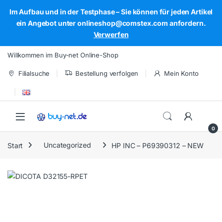
Im Aufbau und in der Testphase – Sie können für jeden Artikel
ein Angebot unter onlineshop@comstex.com anfordern.
Verwerfen
Skip to navigation
Skip to content
Willkommen im Buy-net Online-Shop
Filialsuche
Bestellung verfolgen
Mein Konto
Open
0
Start
Uncategorized
HP INC – P69390312 – NEW